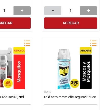
GREGAR
AGREGAR
RAID
ro 45n so*43,7ml
raid aero mmm.efic segura*360cc