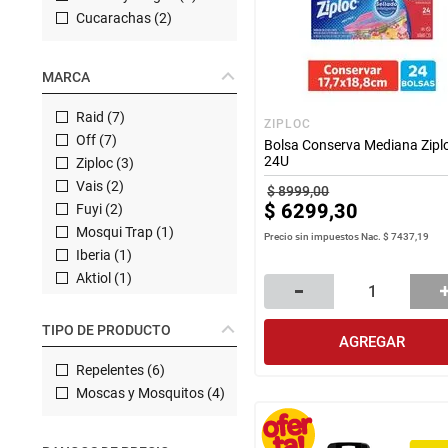
Manteca
perfumeria
Cucarachas
(
2
)
rotiseria
Arroz
MARCA
congelados
bazar y mascotas
Raid
(
7
)
ZIPLOC
Off
(
7
)
Bolsa Conserva Mediana Zipl
24U
Ziploc
(
3
)
Vais
(
2
)
$
8999
,
00
$
6299
,
30
Fuyi
(
2
)
Mosqui Trap
(
1
)
Precio sin impuestos Nac.
$ 7437,19
Iberia
(
1
)
Aktiol
(
1
)
TIPO DE PRODUCTO
AGREGAR
Repelentes
(
6
)
Moscas y Mosquitos
(
4
)