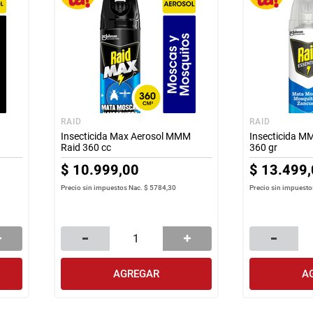
RAID
RAID
Insecticida Max Aerosol MMM
Insecticida M
Raid 360 cc
360 gr
$
10
.
999
,
00
$
13
.
499
,
Precio sin impuestos Nac.
$ 5784,30
Precio sin impuesto
AGREGAR
A