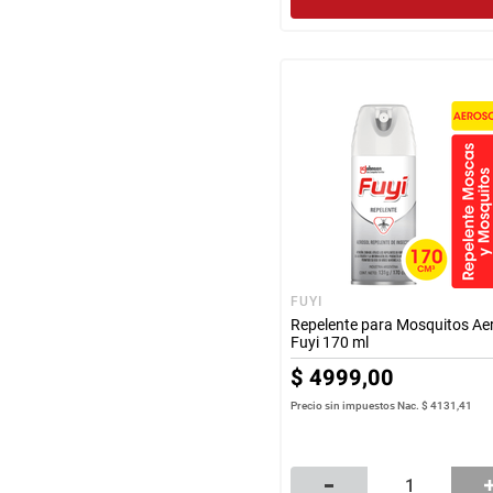
FUYI
Repelente para Mosquitos Ae
Fuyi 170 ml
$
4999
,
00
Precio sin impuestos Nac.
$ 4131,41