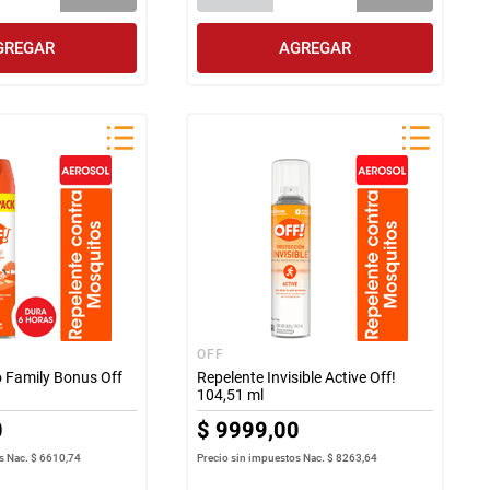
GREGAR
AGREGAR
OFF
o Family Bonus Off
Repelente Invisible Active Off!
104,51 ml
0
$
9999
,
00
s Nac.
$ 6610,74
Precio sin impuestos Nac.
$ 8263,64