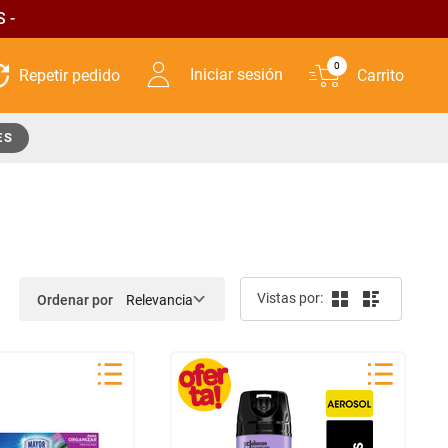
 -
0
Iniciar sesión
ES
Ordenar por
Relevancia