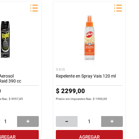
VAIS
 Aerosol
Repelente en Spray Vais 120 ml
Raid 390 cc
0
$
2299
,
00
s Nac.
$ 4957,85
Precio sin impuestos Nac.
$ 1900,00
GREGAR
AGREGAR