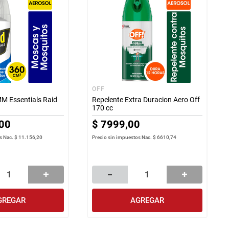
OFF
MM Essentials Raid
Repelente Extra Duracion Aero Off
170 cc
00
$
7999
,
00
s Nac.
$ 11.156,20
Precio sin impuestos Nac.
$ 6610,74
GREGAR
AGREGAR