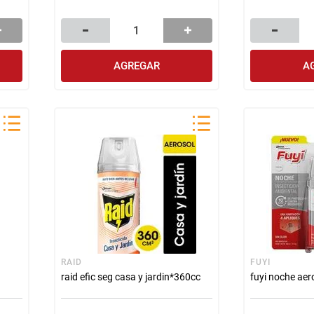
AGREGAR
A
RAID
FUYI
raid efic seg casa y jardin*360cc
fuyi noche ae