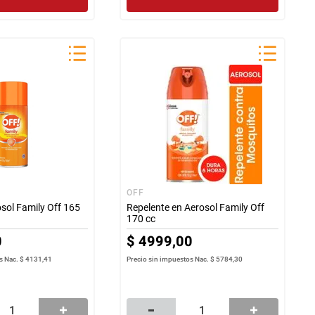
OFF
sol Family Off 165
Repelente en Aerosol Family Off
170 cc
0
$
4999
,
00
s Nac.
$ 4131,41
Precio sin impuestos Nac.
$ 5784,30