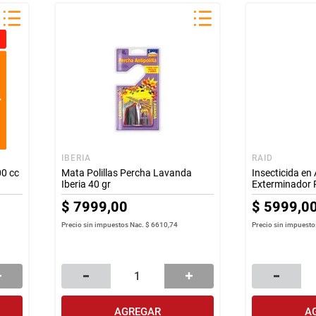
IBERIA
RAID
00 cc
Mata Polillas Percha Lavanda
Insecticida en
Iberia 40 gr
Exterminador 
$
7999
,
00
$
5999
,
0
Precio sin impuestos Nac.
$ 6610,74
Precio sin impuesto
AGREGAR
A