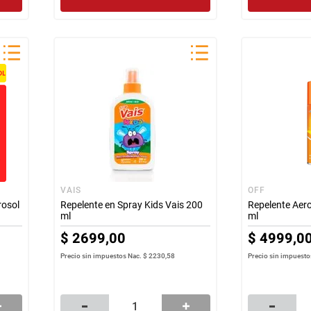
VAIS
OFF
rosol
Repelente en Spray Kids Vais 200
Repelente Aero
ml
ml
$
2699
,
00
$
4999
,
0
Precio sin impuestos Nac.
$ 2230,58
Precio sin impuesto