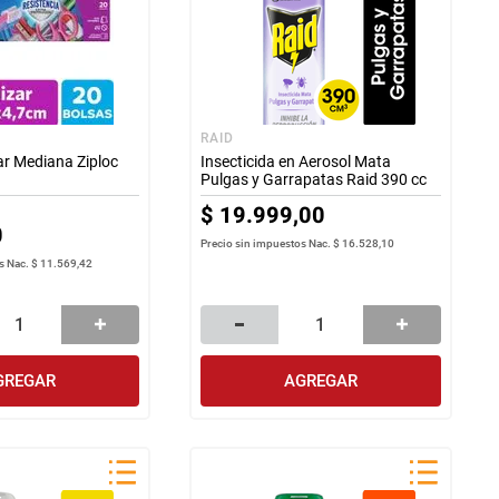
RAID
ar Mediana Ziploc
Insecticida en Aerosol Mata
Pulgas y Garrapatas Raid 390 cc
$
19
.
999
,
00
0
Precio sin impuestos Nac.
$ 16.528,10
s Nac.
$ 11.569,42
GREGAR
AGREGAR