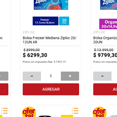
ZIPLOC
ZIPLOC
oc
Bolsa Frezeer Mediana Ziploc 20/
Bolsa Organiz
12UN AR
20UN
$
8999
,
00
$
13
.
999
,
00
$
6299
,
30
$
9799
,
3
Precio sin impuestos Nac.
$ 7437,19
Precio sin impuesto
AGREGAR
A