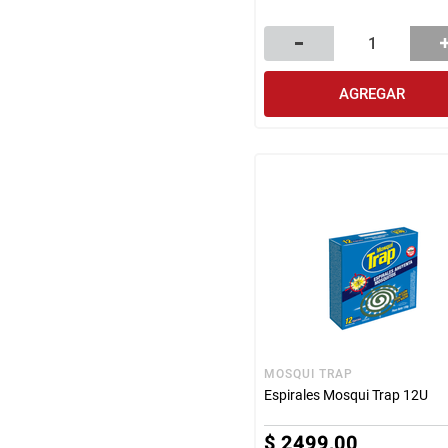
AGREGAR
MOSQUI TRAP
Espirales Mosqui Trap 12U
$
2499
,
00