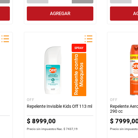
AGREGAR
A
OFF
OFF
Repelente Invisible Kids Off 113 ml
Repelente Aer
290 cc
$
8999
,
00
$
7999
,
0
Precio sin impuestos Nac.
$ 7437,19
Precio sin impuesto