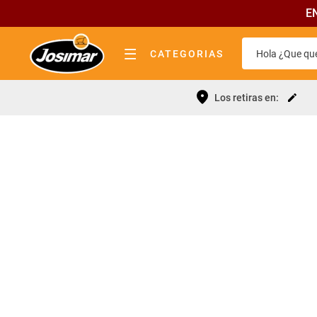
E
Hola ¿Que que
CATEGORIAS
almacen
Términos 
Los retiras en:
bebidas
Leche
lácteos
Yerba
pastas y tapas
Fideos
fiambrería
Queso
quesos
Galletitas
carnicería
Cerveza
frutas y verduras
Aceite
panadería elab. propia
Cafe
limpieza