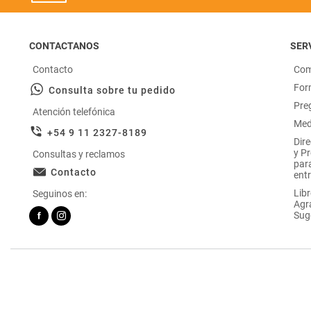
CONTACTANOS
SERV
Contacto
Com
For
Consulta sobre tu pedido
Pre
Atención telefónica
Med
+54 9 11 2327-8189
Dir
y P
Consultas y reclamos
par
Contacto
entr
Libr
Seguinos en:
Agr
Sug