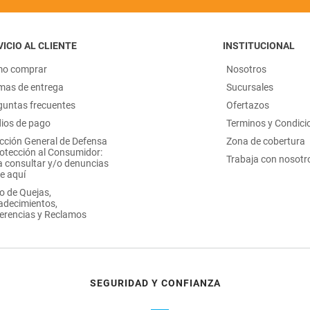
ICIO AL CLIENTE
INSTITUCIONAL
o comprar
Nosotros
mas de entrega
Sucursales
guntas frecuentes
Ofertazos
ios de pago
Terminos y Condici
ección General de Defensa
Zona de cobertura
rotección al Consumidor:
Trabaja con nosotr
a consultar y/o denuncias
e aquí
o de Quejas,
adecimientos,
erencias y Reclamos
SEGURIDAD Y CONFIANZA