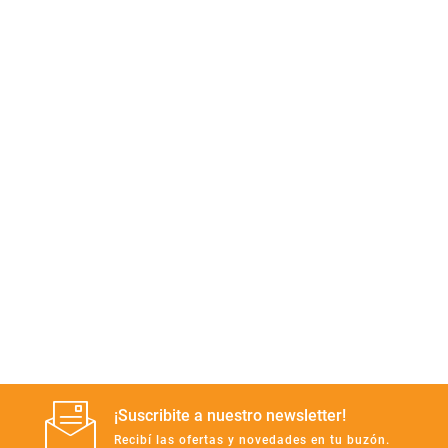
Manteca
perfumeria
rotiseria
Harina
congelados
bazar y mascotas
¡Suscribite a nuestro newsletter!
Recibí las ofertas y novedades en tu buzón.