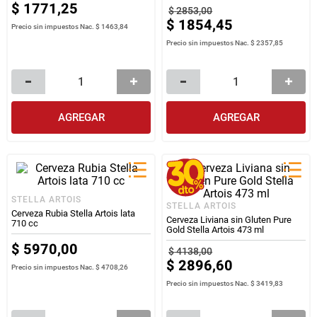
$
1771
,
25
$
2853
,
00
$
1854
,
45
Precio sin impuestos Nac.
$ 1463,84
Precio sin impuestos Nac.
$ 2357,85
AGREGAR
AGREGAR
STELLA ARTOIS
STELLA ARTOIS
Cerveza Rubia Stella Artois lata
Cerveza Liviana sin Gluten Pure
710 cc
Gold Stella Artois 473 ml
$
5970
,
00
$
4138
,
00
$
2896
,
60
Precio sin impuestos Nac.
$ 4708,26
Precio sin impuestos Nac.
$ 3419,83