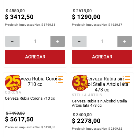
$
4550
,
00
$
2615
,
00
$
3412
,
50
$
1290
,
00
Precio sin impuestos Nac.
$ 3760,33
Precio sin impuestos Nac.
$ 1620,87
AGREGAR
AGREGAR
CORONA
STELLA ARTOIS
Cerveza Rubia Corona 710 cc
Cerveza Rubia sin Alcohol Stella
Artois lata 473 cc
$
7490
,
00
$
3400
,
00
$
5617
,
50
$
2278
,
00
Precio sin impuestos Nac.
$ 6190,08
Precio sin impuestos Nac.
$ 2809,92