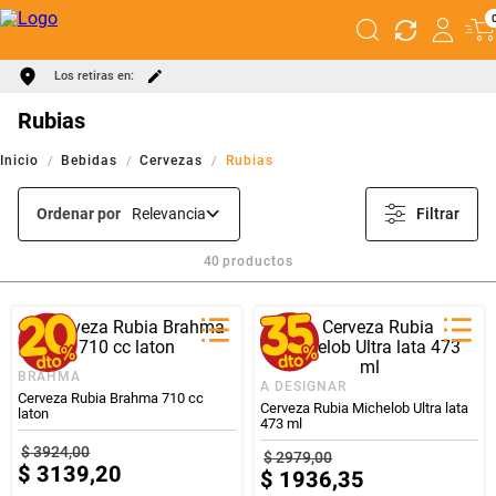
Los retiras en:
Rubias
Bebidas
Cervezas
Rubias
Ordenar por
Relevancia
Filtrar
40
productos
BRAHMA
A DESIGNAR
Cerveza Rubia Brahma 710 cc
Cerveza Rubia Michelob Ultra lata
laton
473 ml
$
3924
,
00
$
2979
,
00
$
3139
,
20
$
1936
,
35