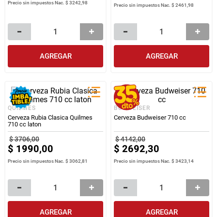
Precio sin impuestos Nac.
$ 3242,98
Precio sin impuestos Nac.
$ 2461,98
AGREGAR
AGREGAR
QUILMES
BUDWEISER
Cerveza Rubia Clasica Quilmes
Cerveza Budweiser 710 cc
710 cc laton
$
3706
,
00
$
4142
,
00
$
1990
,
00
$
2692
,
30
Precio sin impuestos Nac.
$ 3062,81
Precio sin impuestos Nac.
$ 3423,14
AGREGAR
AGREGAR