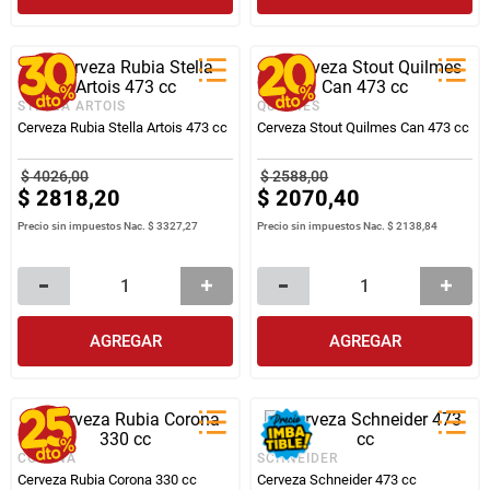
STELLA ARTOIS
QUILMES
Cerveza Rubia Stella Artois 473 cc
Cerveza Stout Quilmes Can 473 cc
$
4026
,
00
$
2588
,
00
$
2818
,
20
$
2070
,
40
Precio sin impuestos Nac.
$ 3327,27
Precio sin impuestos Nac.
$ 2138,84
AGREGAR
AGREGAR
CORONA
SCHNEIDER
Cerveza Rubia Corona 330 cc
Cerveza Schneider 473 cc