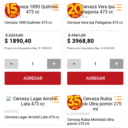
QUILMES
PATAGONIA
Cerveza 1890 Quilmes 473 cc
Cerveza Vera Ipa Patagonia 473 cc
$
2224
,
00
$
4961
,
00
$
1890
,
40
$
3968
,
80
Precio sin impuestos Nac.
$ 1838,02
Precio sin impuestos Nac.
$ 4100,00
AGREGAR
AGREGAR
AMSTEL
A DESIGNAR
Cerveza Lager Amstel Lata 473 cc
Cerveza Rubia Michelob Ultra
porron 275 ml