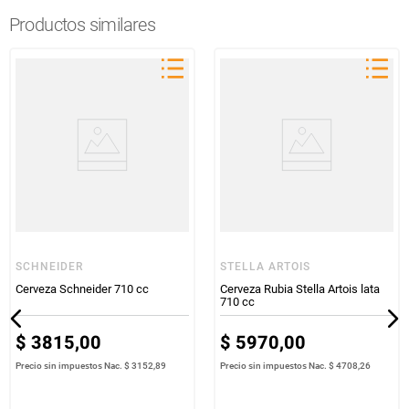
Productos similares
SCHNEIDER
STELLA ARTOIS
Cerveza Schneider 710 cc
Cerveza Rubia Stella Artois lata
710 cc
$
3815
,
00
$
5970
,
00
Precio sin impuestos Nac.
$ 3152,89
Precio sin impuestos Nac.
$ 4708,26