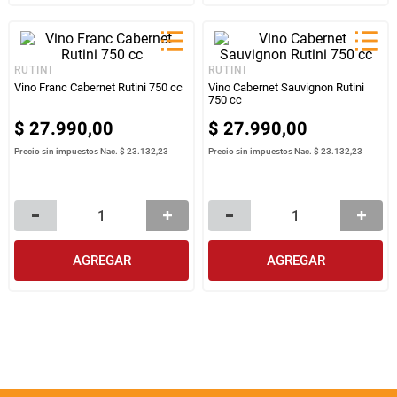
RUTINI
RUTINI
Vino Franc Cabernet Rutini 750 cc
Vino Cabernet Sauvignon Rutini
750 cc
$
27
.
990
,
00
$
27
.
990
,
00
Precio sin impuestos Nac.
$ 23.132,23
Precio sin impuestos Nac.
$ 23.132,23
AGREGAR
AGREGAR