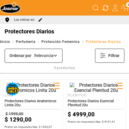
Los retiras en:
Protectores Diarios
Perfumeria
Protección Femenina
Protectores Diarios
Ordenar por
Relevancia
Filtrar
9
productos
LINA
PLENITUD
Protectores Diarios Anatomicos
Protectores Diarios Esencial
Linita 20u
Plenitud 20u
$
4999
,
00
$
1999
,
00
$
1290
,
00
Precio sin impuestos Nac.
$ 4131,41
Precio sin impuestos Nac.
$ 1652,07