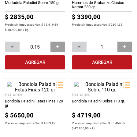
Mortadela Paladini Sobre 150 gr.
Hummus de Grabanzo Clasico
Kamar 230 gr
$
2835
,
00
$
3390
,
00
Precio sin impuestos Nac.
$ 15.619,84
Precio sin impuestos Nac.
$ 2801,65
$
18
.
900
,
00
x
kg
AGREGAR
AGREGAR
PALADINI
PALADINI
Bondiola Paladini Fetas Finas 120
Bondiola Paladini Sobre 110 gr.
gr
$
5650
,
00
$
4719
,
00
Precio sin impuestos Nac.
$ 4669,42
Precio sin impuestos Nac.
$ 35.454,55
$
42
.
900
,
00
x
kg