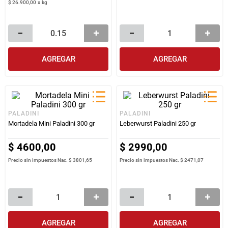
$
26
.
900
,
00
x
kg
AGREGAR
AGREGAR
PALADINI
PALADINI
Mortadela Mini Paladini 300 gr
Leberwurst Paladini 250 gr
$
4600
,
00
$
2990
,
00
Precio sin impuestos Nac.
$ 3801,65
Precio sin impuestos Nac.
$ 2471,07
AGREGAR
AGREGAR