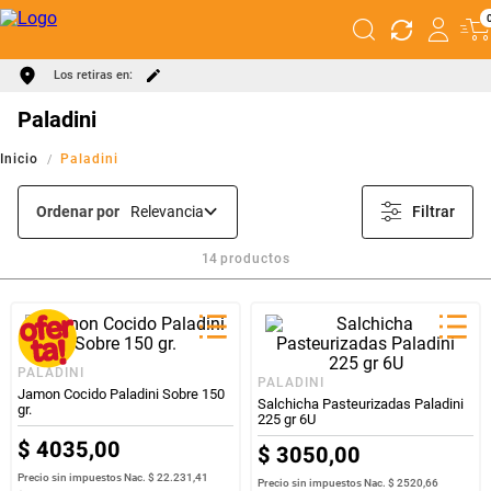
Los retiras en:
Paladini
Paladini
Ordenar por
Relevancia
Filtrar
14
productos
PALADINI
PALADINI
Jamon Cocido Paladini Sobre 150
Salchicha Pasteurizadas Paladini
gr.
225 gr 6U
$
4035
,
00
$
3050
,
00
Precio sin impuestos Nac.
$ 22.231,41
Precio sin impuestos Nac.
$ 2520,66