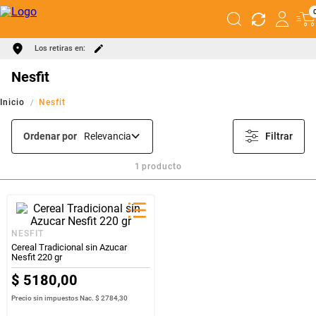
Los retiras en:
Nesfit
Nesfit
Ordenar por
Relevancia
Filtrar
1
producto
NESFIT
Cereal Tradicional sin Azucar
Nesfit 220 gr
$
5180
,
00
Precio sin impuestos Nac.
$ 2784,30