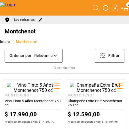
Los retiras en:
Montchenot
Montchenot
Ordenar por
Relevancia
Filtrar
3
productos
MONTCHENOT
MONTCHENOT
Vino Tinto 5 Años Montchenot 750
Champaña Extra Brut Montchenot
cc
750 cc
$
17
.
990
,
00
$
12
.
590
,
00
Precio sin impuestos Nac.
$ 14.867,77
Precio sin impuestos Nac.
$ 10.404,96