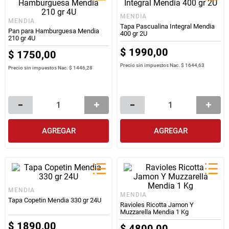
MENDIA
MENDIA
Tapa Pascualina Integral Mendia
Pan para Hamburguesa Mendia
400 gr 2U
210 gr 4U
$
1990
,
00
$
1750
,
00
Precio sin impuestos Nac.
$ 1644,63
Precio sin impuestos Nac.
$ 1446,28
AGREGAR
AGREGAR
MENDIA
MENDIA
Tapa Copetin Mendia 330 gr 24U
Ravioles Ricotta Jamon Y
Muzzarella Mendia 1 Kg
$
1890
,
00
$
4800
,
00