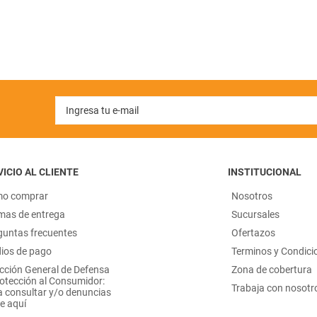
ICIO AL CLIENTE
INSTITUCIONAL
o comprar
Nosotros
mas de entrega
Sucursales
guntas frecuentes
Ofertazos
ios de pago
Terminos y Condici
ección General de Defensa
Zona de cobertura
rotección al Consumidor:
Trabaja con nosotr
a consultar y/o denuncias
e aquí