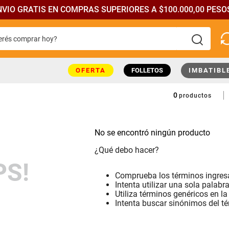
NVIO GRATIS EN COMPRAS SUPERIORES A $100.000,00 PESOS
rés comprar hoy?
más buscados
OFERTA
FOLLETOS
IMBATIBL
0
productos
No se encontró ningún producto
¿Qué debo hacer?
PS!
Comprueba los términos ingre
Intenta utilizar una sola palabr
Utiliza términos genéricos en l
Intenta buscar sinónimos del t