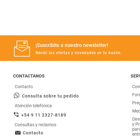
Manteca
perfumeria
rotiseria
Harina
congelados
bazar y mascotas
¡Suscribite a nuestro newsletter!
Recibí las ofertas y novedades en tu buzón.
CONTACTANOS
SERV
Contacto
Com
For
Consulta sobre tu pedido
Pre
Atención telefónica
Med
+54 9 11 2327-8189
Dir
y P
Consultas y reclamos
par
Contacto
entr