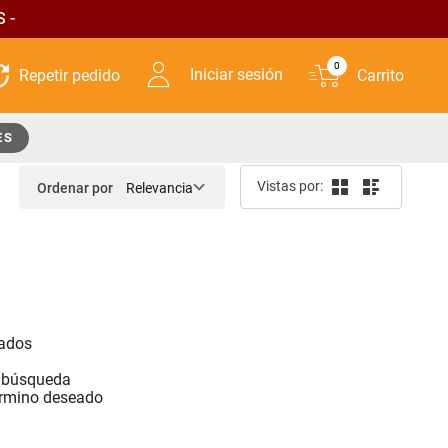
 -
0
Iniciar sesión
ES
Ordenar por
Relevancia
sados
a
a búsqueda
érmino deseado