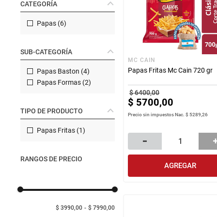
CATEGORÍA
Manteca
rotiseria
congelados
Arroz
Papas
(
6
)
bazar y mascotas
SUB-CATEGORÍA
MC CAIN
Papas Fritas Mc Cain 720 gr
Papas Baston
(
4
)
Papas Formas
(
2
)
$
6400
,
00
$
5700
,
00
TIPO DE PRODUCTO
Precio sin impuestos Nac.
$ 5289,26
Papas Fritas
(
1
)
RANGOS DE PRECIO
AGREGAR
$ 3990,00
$ 7990,00