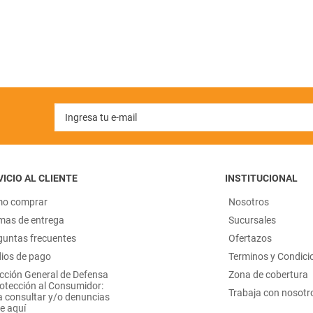
ICIO AL CLIENTE
INSTITUCIONAL
o comprar
Nosotros
mas de entrega
Sucursales
guntas frecuentes
Ofertazos
ios de pago
Terminos y Condici
ección General de Defensa
Zona de cobertura
rotección al Consumidor:
Trabaja con nosotr
a consultar y/o denuncias
e aquí