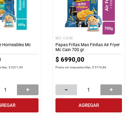
MC CAIN
e Horneables Mc
Papas Fritas Mas Finitas Air Fryer
Mc Cain 700 gr
0
$
6990
,
00
s Nac.
$ 5371,90
Precio sin impuestos Nac.
$ 5776,86
GREGAR
AGREGAR