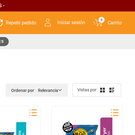
 -
0
Iniciar sesión
ES
Ordenar por
Relevancia