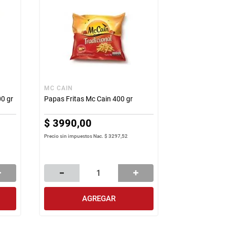
MC CAIN
0 gr
Papas Fritas Mc Cain 400 gr
$
3990
,
00
Precio sin impuestos Nac.
$ 3297,52
AGREGAR