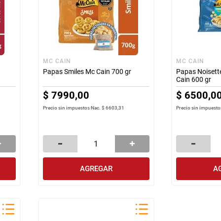
MC CAIN
MC CAIN
Papas Smiles Mc Cain 700 gr
Papas Noisett
Cain 600 gr
$
7990
,
00
$
6500
,
0
Precio sin impuestos Nac.
$ 6603,31
Precio sin impuesto
AGREGAR
A