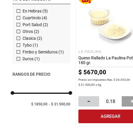
En Hebras
(
5
)
Cuartirolo
(
4
)
Port Salud
(
2
)
Otros
(
2
)
Clasica
(
2
)
Tybo
(
1
)
Fimbo y Semiduros
(
1
)
LA PAULINA
Queso Rallado La Paulina Po
Duros
(
1
)
180 gr.
$
5670
,
00
RANGOS DE PRECIO
Precio sin impuestos Nac.
$ 26.033,06
$
31
.
500
,
00
x
kg
$ 1850,00
$ 31.500,00
AGREGAR