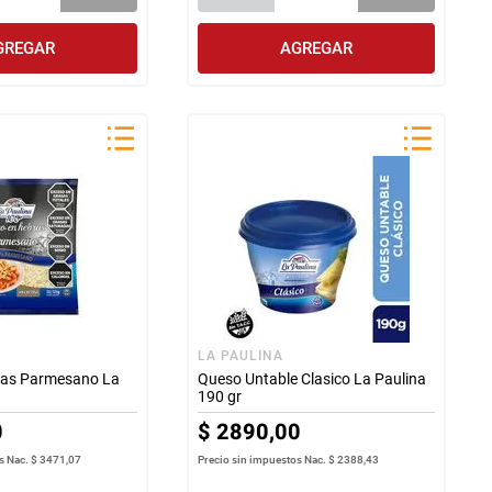
GREGAR
AGREGAR
LA PAULINA
ras Parmesano La
Queso Untable Clasico La Paulina
190 gr
0
$
2890
,
00
s Nac.
$ 3471,07
Precio sin impuestos Nac.
$ 2388,43