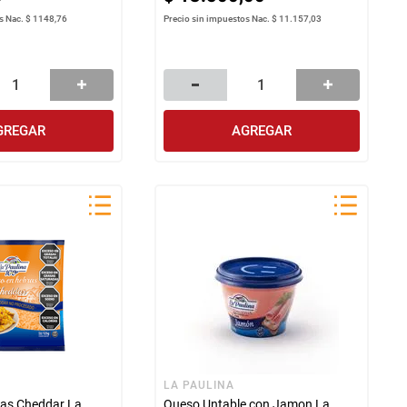
s Nac.
$ 1148,76
Precio sin impuestos Nac.
$ 11.157,03
GREGAR
AGREGAR
LA PAULINA
as Cheddar La
Queso Untable con Jamon La