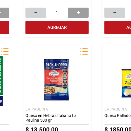
AGREGAR
A
LA PAULINA
LA PAULINA
Queso en Hebras Italiano La
Queso Rallado 
Paulina 500 gr
$
13
.
500
,
00
$
1850
,
0