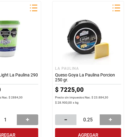
LA PAULINA
ight La Paulina 290
Queso Goya La Paulina Porcion
250 gr.
0
$
7225
,
00
s Nac.
$ 2884,30
Precio sin impuestos Nac.
$ 23.884,30
$
28
.
900
,
00
x
kg
GREGAR
AGREGAR