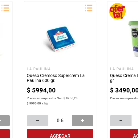
LA PAULINA
LA PAULINA
Queso Cremoso Supercrem La
Queso Crema L
Paulina 600 gr.
gr
$
5994
,
00
$
3490
,
0
Precio sin impuestos Nac.
$ 8256,20
Precio sin impuesto
$
9990
,
00
x
kg
AGREGAR
A