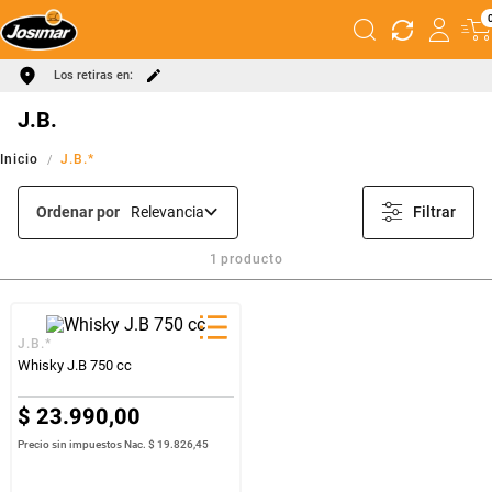
Los retiras en:
J.B.
J.B.*
Ordenar por
Relevancia
Filtrar
1
producto
J.B.*
Whisky J.B 750 cc
$
23
.
990
,
00
Precio sin impuestos Nac.
$ 19.826,45