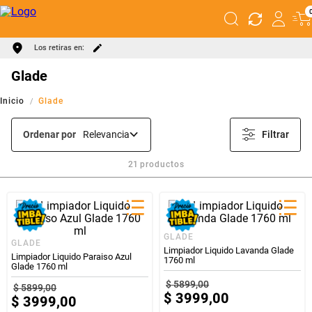
Los retiras en:
Glade
Glade
Ordenar por
Relevancia
Filtrar
21
productos
GLADE
GLADE
Limpiador Liquido Lavanda Glade
Limpiador Liquido Paraiso Azul
1760 ml
Glade 1760 ml
$
5899
,
00
$
5899
,
00
$
3999
,
00
$
3999
,
00