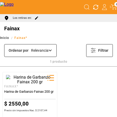
Los retiras en:
Fainax
Fainax*
Ordenar por
Relevancia
Filtrar
1
producto
FAINAX*
Harina de Garbanzo Fainax 200 gr
$
2550
,
00
Precio sin impuestos Nac.
$ 2107,44