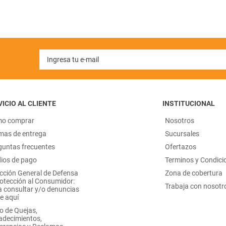
ICIO AL CLIENTE
INSTITUCIONAL
o comprar
Nosotros
mas de entrega
Sucursales
guntas frecuentes
Ofertazos
ios de pago
Terminos y Condici
ección General de Defensa
Zona de cobertura
rotección al Consumidor:
Trabaja con nosotr
a consultar y/o denuncias
e aquí
o de Quejas,
adecimientos,