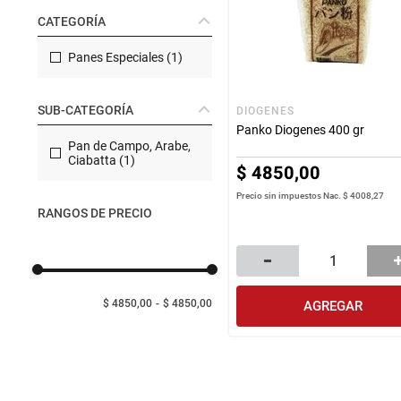
Manteca
rotiseria
CATEGORÍA
congelados
Arroz
Panes Especiales
(
1
)
bazar y mascotas
SUB-CATEGORÍA
DIOGENES
Panko Diogenes 400 gr
Pan de Campo, Arabe,
Ciabatta
(
1
)
$
4850
,
00
Precio sin impuestos Nac.
$ 4008,27
RANGOS DE PRECIO
$ 4850,00
$ 4850,00
AGREGAR