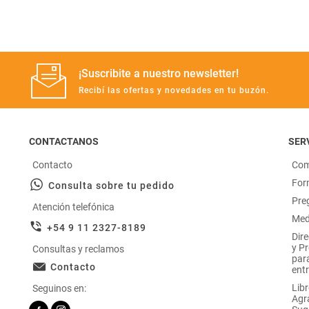
¡Suscribite a nuestro newsletter!
Recibí las ofertas y novedades en tu buzón.
CONTACTANOS
SERV
Contacto
Com
For
Consulta sobre tu pedido
Pre
Atención telefónica
Med
+54 9 11 2327-8189
Dir
y P
Consultas y reclamos
par
Contacto
entr
Libr
Seguinos en:
Agr