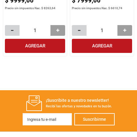
$
9999
,
00
$
7999
,
00
Precio sin impuestos Nac.
$ 8263,64
Precio sin impuestos Nac.
$ 6610,74
AGREGAR
AGREGAR
¡Suscribite a nuestro newsletter!
Recibí las ofertas y novedades en tu buzón.
Suscribirme