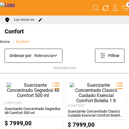
Los retiras en:
Confort
Confort
Ordenar por
Relevancia
Filtrar
10
productos
CONFORT
CONFORT
Suavizante Concentrado Segredos
Suavizante Concentrado Clasico
48 Comfort 500 ml
Cuidado Esencial Comfort Botella
1 lt
$
7999
,
00
$
7999
,
00