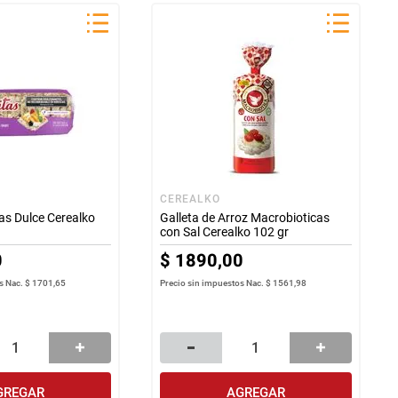
CEREALKO
tas Dulce Cerealko
Galleta de Arroz Macrobioticas
con Sal Cerealko 102 gr
0
$
1890
,
00
s Nac.
$ 1701,65
Precio sin impuestos Nac.
$ 1561,98
GREGAR
AGREGAR