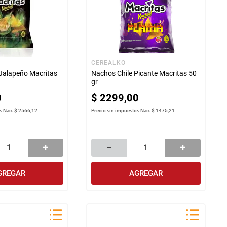
CEREALKO
Jalapeño Macritas
Nachos Chile Picante Macritas 50
gr
0
$
2299
,
00
s Nac.
$ 2566,12
Precio sin impuestos Nac.
$ 1475,21
GREGAR
AGREGAR