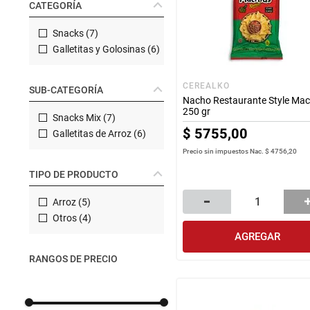
CATEGORÍA
Manteca
rotiseria
congelados
Arroz
Snacks
(
7
)
Galletitas y Golosinas
(
6
)
bazar y mascotas
CEREALKO
SUB-CATEGORÍA
Nacho Restaurante Style Mac
250 gr
Snacks Mix
(
7
)
$
5755
,
00
Galletitas de Arroz
(
6
)
Precio sin impuestos Nac.
$ 4756,20
TIPO DE PRODUCTO
Arroz
(
5
)
Otros
(
4
)
AGREGAR
RANGOS DE PRECIO