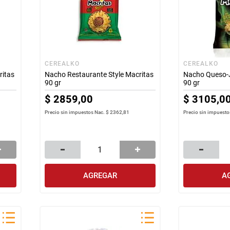
CEREALKO
CEREALKO
ritas
Nacho Restaurante Style Macritas
Nacho Queso-
90 gr
90 gr
$
2859
,
00
$
3105
,
0
Precio sin impuestos Nac.
$ 2362,81
Precio sin impuesto
AGREGAR
A