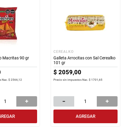
CEREALKO
 Macritas 90 gr
Galleta Arrocitas con Sal Cerealko
101 gr
0
$
2059
,
00
s Nac.
$ 2566,12
Precio sin impuestos Nac.
$ 1701,65
GREGAR
AGREGAR