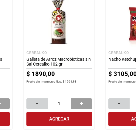
CEREALKO
CEREALKO
as
Galleta de Arroz Macrobioticas sin
Nacho Ketchup
Sal Cerealko 102 gr
$
1890
,
00
$
3105
,
0
Precio sin impuestos Nac.
$ 1561,98
Precio sin impuesto
AGREGAR
A