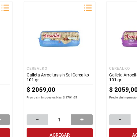
CEREALKO
CEREALKO
Galleta Arrocitas sin Sal Cerealko
Galleta Arroci
101 gr
101 gr
$
2059
,
00
$
2059
,
0
Precio sin impuestos Nac.
$ 1701,65
Precio sin impuesto
AGREGAR
A