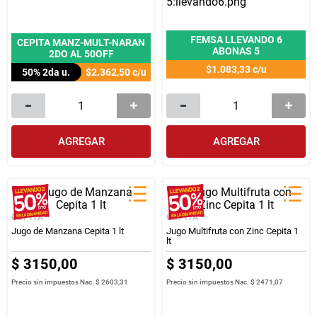
FEMSA LLEVANDO 6
CEPITA MANZ-MULT-NARAN
ABONAS 5
2DO AL 50OFF
$1.083,33
c/u
50% 2da u.
$2.362,50
c/u
AGREGAR
AGREGAR
CEPITA
CEPITA
Jugo de Manzana Cepita 1 lt
Jugo Multifruta con Zinc Cepita 1
lt
$
3150
,
00
$
3150
,
00
Precio sin impuestos Nac.
$ 2603,31
Precio sin impuestos Nac.
$ 2471,07