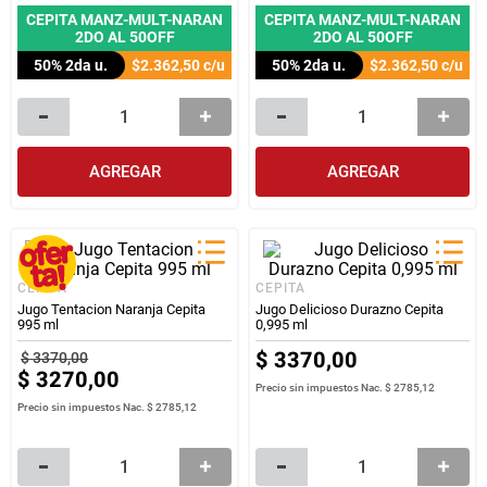
CEPITA MANZ-MULT-NARAN
CEPITA MANZ-MULT-NARAN
2DO AL 50OFF
2DO AL 50OFF
50% 2da u.
$2.362,50
c/u
50% 2da u.
$2.362,50
c/u
AGREGAR
AGREGAR
CEPITA
CEPITA
Jugo Tentacion Naranja Cepita
Jugo Delicioso Durazno Cepita
995 ml
0,995 ml
$
3370
,
00
$
3370
,
00
$
3270
,
00
Precio sin impuestos Nac.
$ 2785,12
Precio sin impuestos Nac.
$ 2785,12