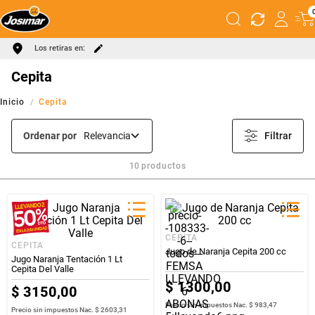
Los retiras en:
Cepita
Cepita
Ordenar por
Relevancia
Filtrar
10
productos
CEPITA
CEPITA
Jugo de Naranja Cepita 200 cc
Jugo Naranja Tentación 1 Lt
Cepita Del Valle
$
1300
,
00
$
3150
,
00
Precio sin impuestos Nac.
$ 983,47
Precio sin impuestos Nac.
$ 2603,31