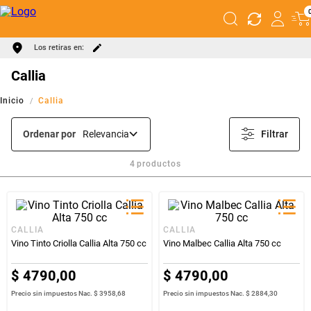
Los retiras en:
Callia
Callia
Ordenar por
Relevancia
Filtrar
4
productos
CALLIA
CALLIA
Vino Tinto Criolla Callia Alta 750 cc
Vino Malbec Callia Alta 750 cc
$
4790
,
00
$
4790
,
00
Precio sin impuestos Nac.
$ 3958,68
Precio sin impuestos Nac.
$ 2884,30