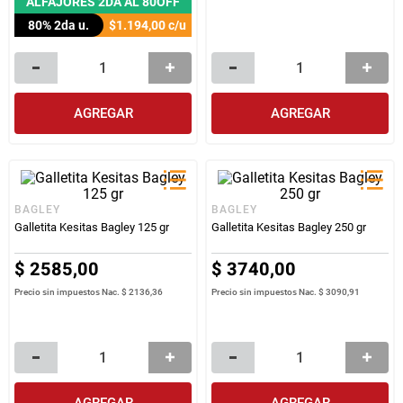
ALFAJORES 2DA AL 80OFF
80% 2da u.
$1.194,00
c/u
AGREGAR
AGREGAR
BAGLEY
BAGLEY
Galletita Kesitas Bagley 125 gr
Galletita Kesitas Bagley 250 gr
$
2585
,
00
$
3740
,
00
Precio sin impuestos Nac.
$ 2136,36
Precio sin impuestos Nac.
$ 3090,91
AGREGAR
AGREGAR