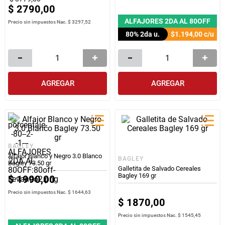
$
2790
,
00
ALFAJORES 2DA AL 80OFF
Precio sin impuestos Nac.
$ 3297,52
80% 2da u.
$1.194,00
c/u
AGREGAR
AGREGAR
BAGLEY
Alfajor Blanco y Negro 3.0 Blanco
BAGLEY
Bagley 73.50 gr
Galletita de Salvado Cereales
Bagley 169 gr
$
1990
,
00
Precio sin impuestos Nac.
$ 1644,63
$
1870
,
00
Precio sin impuestos Nac.
$ 1545,45