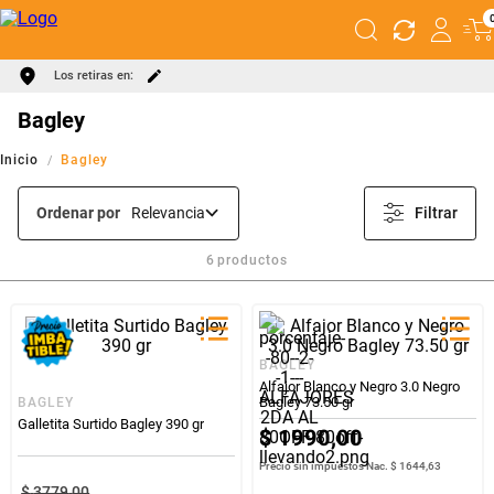
Los retiras en:
Bagley
Bagley
Ordenar por
Relevancia
Filtrar
6
productos
BAGLEY
Alfajor Blanco y Negro 3.0 Negro
Bagley 73.50 gr
BAGLEY
Galletita Surtido Bagley 390 gr
$
1990
,
00
Precio sin impuestos Nac.
$ 1644,63
$
3779
,
00