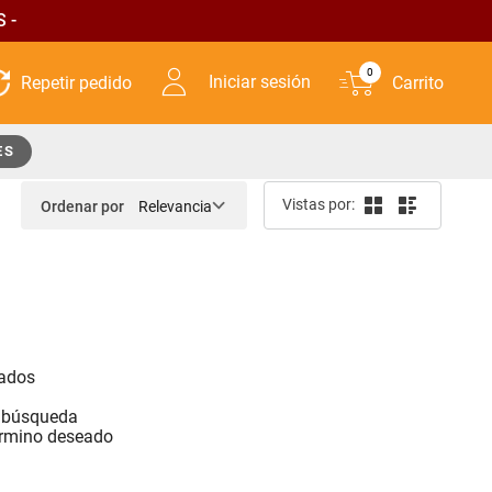
 -
0
Iniciar sesión
ES
Ordenar por
Relevancia
sados
a
a búsqueda
érmino deseado