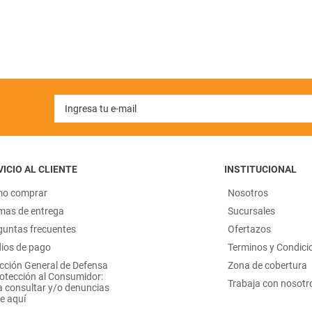
ICIO AL CLIENTE
INSTITUCIONAL
o comprar
Nosotros
mas de entrega
Sucursales
guntas frecuentes
Ofertazos
ios de pago
Terminos y Condici
ección General de Defensa
Zona de cobertura
rotección al Consumidor:
Trabaja con nosotr
a consultar y/o denuncias
e aquí