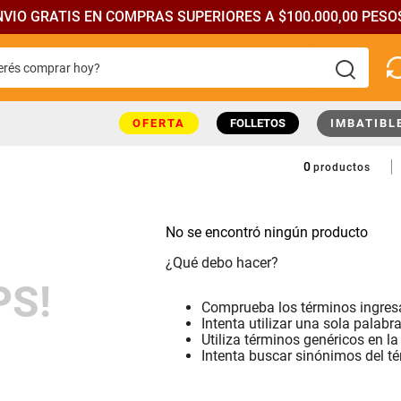
NVIO GRATIS EN COMPRAS SUPERIORES A $100.000,00 PESOS
rés comprar hoy?
más buscados
OFERTA
FOLLETOS
IMBATIBL
0
productos
No se encontró ningún producto
¿Qué debo hacer?
PS!
Comprueba los términos ingre
Intenta utilizar una sola palabr
Utiliza términos genéricos en l
Intenta buscar sinónimos del t