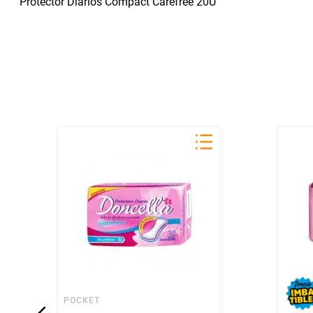
Protector Diarios Compact Carefree 20U
POCKET