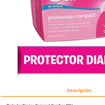
Manteca
perfumeria
rotiseria
Harina
congelados
bazar y mascotas
Descripción