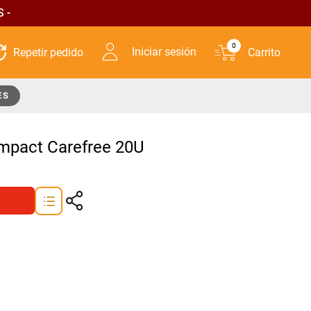
 -
0
Iniciar sesión
ES
ompact Carefree 20U