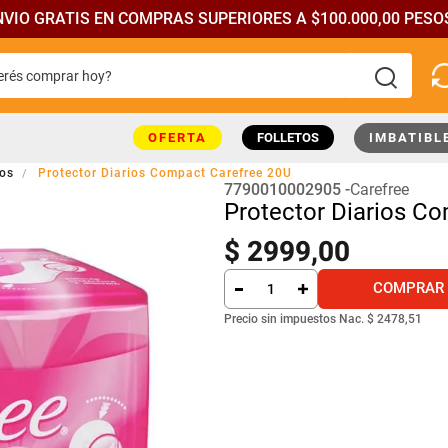
NVIO GRATIS EN COMPRAS SUPERIORES A $100.000,00 PESOS
rés comprar hoy?
más buscados
OFERTA
FOLLETOS
IMBATIBL
ios
Protector Diarios Compact Carefree 20U
7790010002905
Carefree
Protector Diarios C
$
2999
,
00
COMPRAR
Precio sin impuestos Nac.
$ 2478,51