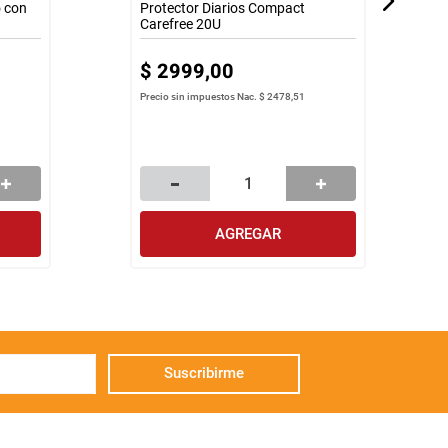
o con
Protector Diarios Compact
Carefree 20U
$
2999
,
00
Precio sin impuestos Nac.
$ 2478,51
AGREGAR
Suscribirme