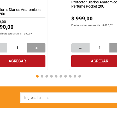
Protector Diarios Anatomic
Perfume Pocket 20U
tores Diarios Anatomicos
 20u
$
999
,
00
9
,
00
90
,
00
Precio sin impuestos Nac.
$ 825,62
in impuestos Nac.
$ 1652,07
AGREGAR
AGREGAR