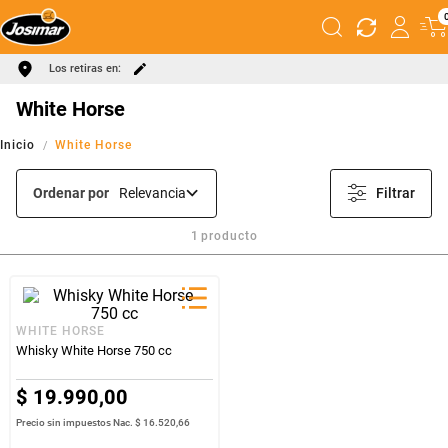
Los retiras en:
White Horse
White Horse
Ordenar por
Relevancia
Filtrar
1
producto
WHITE HORSE
Whisky White Horse 750 cc
$
19
.
990
,
00
Precio sin impuestos Nac.
$ 16.520,66