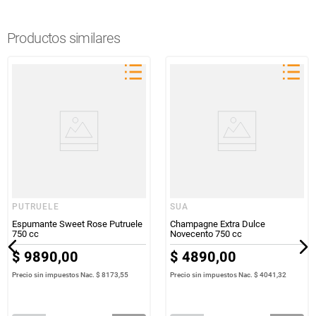
Productos similares
PUTRUELE
SUA
Espumante Sweet Rose Putruele
Champagne Extra Dulce
750 cc
Novecento 750 cc
$
9890
,
00
$
4890
,
00
Precio sin impuestos Nac.
$ 8173,55
Precio sin impuestos Nac.
$ 4041,32