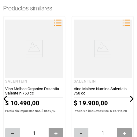
Productos similares
SALENTEIN
SALENTEIN
Vino Malbec Organico Essentia
Vino Malbec Numina Salentein
Salentein 750 cc
750 cc
$
10
.
490
,
00
$
19
.
900
,
00
Precio sin impuestos Nac.
$ 8669,42
Precio sin impuestos Nac.
$ 16.446,28