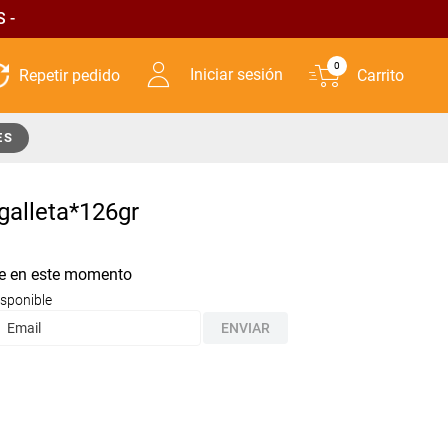
 -
0
Iniciar sesión
ES
galleta*126gr
le en este momento
isponible
ENVIAR