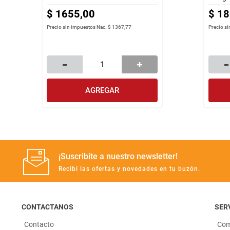
$
1655
,
00
$
18
Precio sin impuestos Nac.
$ 1367,77
Precio s
AGREGAR
¡Suscribite a nuestro newsletter!
Recibí las ofertas y novedades en tu buzón.
CONTACTANOS
SERV
Contacto
Com