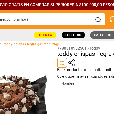
NVIO GRATIS EN COMPRAS SUPERIORES A $100.000,00 PESOS
rés comprar hoy?
más buscados
OFERTA
FOLLETOS
IMBATIBL
toddy chispas negra galleta*126gr
7790310982501
Toddy
toddy chispas negra 
Este producto no está disponib
Quiero que me avisen cuando esté d