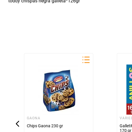
toddy chispas negra galleta*126gr
GAONA
VARIE
Chips Gaona 230 gr
Galleti
170 gr