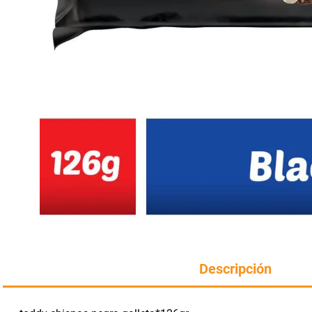
Manteca
perfumeria
rotiseria
Harina
congelados
bazar y mascotas
Descripción