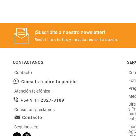
¡Suscribite a nuestro newsletter!
Recibí las ofertas y novedades en tu buzón.
CONTACTANOS
SERV
Contacto
Com
For
Consulta sobre tu pedido
Pre
Atención telefónica
Med
+54 9 11 2327-8189
Dir
y P
Consultas y reclamos
par
Contacto
entr
Libr
Seguinos en:
Agr