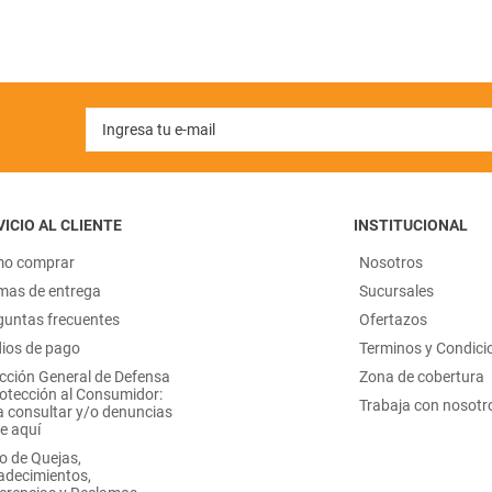
ICIO AL CLIENTE
INSTITUCIONAL
o comprar
Nosotros
mas de entrega
Sucursales
guntas frecuentes
Ofertazos
ios de pago
Terminos y Condici
ección General de Defensa
Zona de cobertura
rotección al Consumidor:
Trabaja con nosotr
a consultar y/o denuncias
e aquí
o de Quejas,
adecimientos,