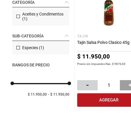
CATEGORÍA
Manteca
perfumeria
rotiseria
Harina
Aceites y Condimentos
(
1
)
congelados
bazar y mascotas
SUB-CATEGORÍA
TAJIN
Tajin Salsa Polvo Clasico 45g
Especies
(
1
)
$
11
.
950
,
00
Precio sin impuestos Nac.
$ 9876,03
RANGOS DE PRECIO
$ 11.950,00
$ 11.950,00
AGREGAR