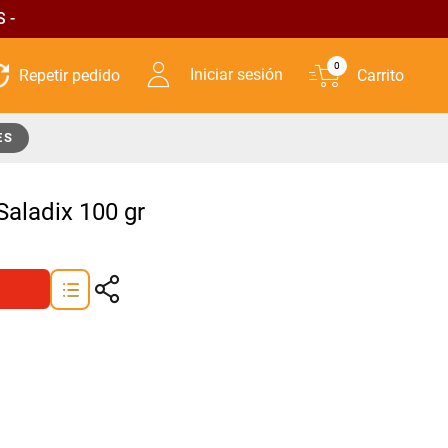
 -
0
Iniciar sesión
ES
aladix 100 gr