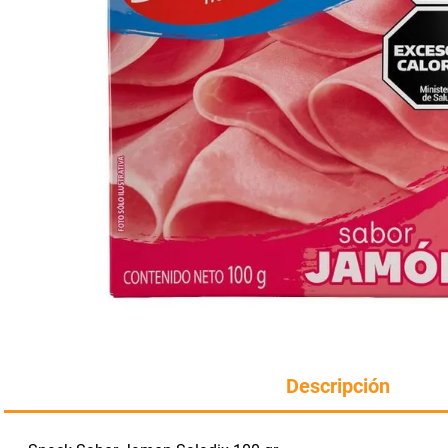
Manteca
rotiseria
congelados
Arroz
bazar y mascotas
Descripción