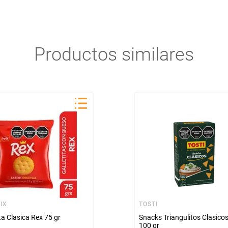
Productos similares
IX
TOSTI
ita Clasica Rex 75 gr
Snacks Triangulitos Clasicos
100 gr