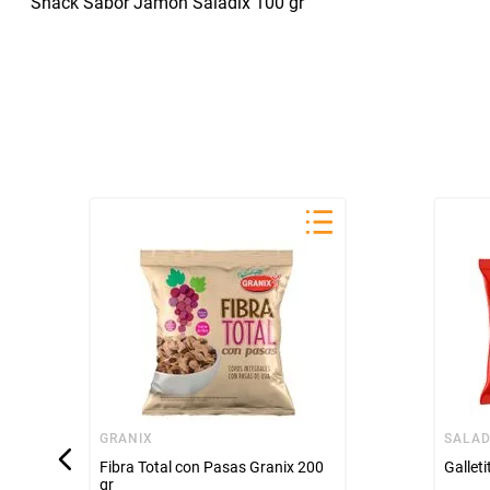
Snack Sabor Jamon Saladix 100 gr
GRANIX
SALAD
Fibra Total con Pasas Granix 200
Gallet
gr