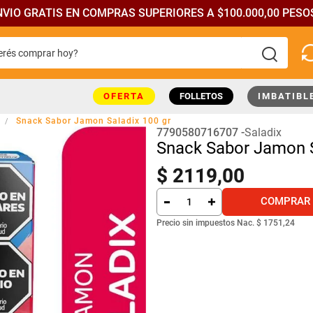
NVIO GRATIS EN COMPRAS SUPERIORES A $100.000,00 PESOS
rés comprar hoy?
más buscados
OFERTA
FOLLETOS
IMBATIBL
Snack Sabor Jamon Saladix 100 gr
7790580716707
Saladix
Snack Sabor Jamon S
$
2119
,
00
COMPRAR
Precio sin impuestos Nac.
$ 1751,24