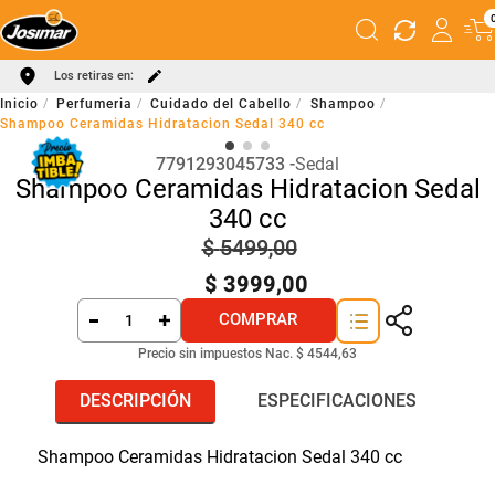
Los retiras en:
Perfumeria
Cuidado del Cabello
Shampoo
Shampoo Ceramidas Hidratacion Sedal 340 cc
7791293045733
Sedal
Shampoo Ceramidas Hidratacion Sedal
340 cc
$
5499
,
00
$
3999
,
00
COMPRAR
Precio sin impuestos Nac.
$ 4544,63
DESCRIPCIÓN
ESPECIFICACIONES
Shampoo Ceramidas Hidratacion Sedal 340 cc