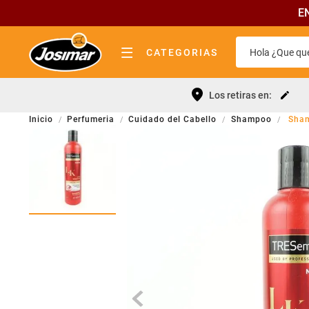
E
Hola ¿Que que
CATEGORIAS
almacen
Términos 
Los retiras en:
bebidas
Leche
Perfumeria
Cuidado del Cabello
Shampoo
Sham
lácteos
Yerba
pastas y tapas
Fideos
fiambrería
Queso
quesos
Cerveza
carnicería
Galletitas
panadería elab. propia
Aceite
limpieza
Cafe
perfumeria