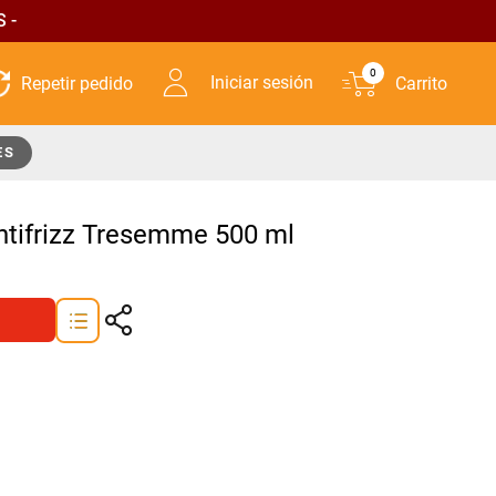
 -
0
Iniciar sesión
ES
tifrizz Tresemme 500 ml