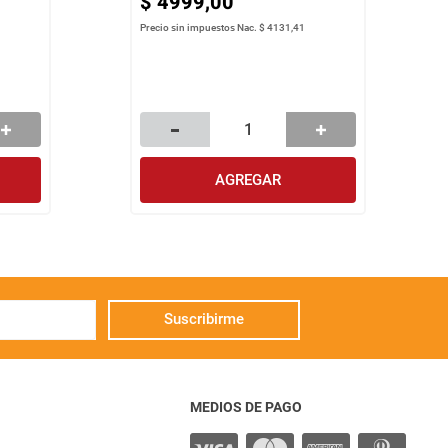
$
4999
,
00
Precio sin impuestos Nac.
$ 4131,41
AGREGAR
Suscribirme
MEDIOS DE PAGO