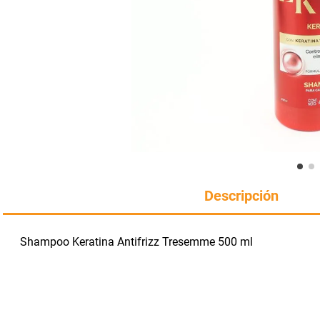
Manteca
rotiseria
congelados
Arroz
bazar y mascotas
Descripción
Shampoo Keratina Antifrizz Tresemme 500 ml