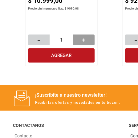
$
10
.
999
,
00
$
92
Precio sin impuestos Nac.
$ 9090,08
Precio s
AGREGAR
¡Suscribite a nuestro newsletter!
Recibí las ofertas y novedades en tu buzón.
CONTACTANOS
SERV
Contacto
Com