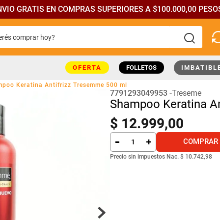
NVIO GRATIS EN COMPRAS SUPERIORES A $100.000,00 PESOS
rés comprar hoy?
más buscados
OFERTA
FOLLETOS
IMBATIBL
poo Keratina Antifrizz Tresemme 500 ml
7791293049953
Treseme
Shampoo Keratina An
$
12
.
999
,
00
COMPRAR
Precio sin impuestos Nac.
$ 10.742,98