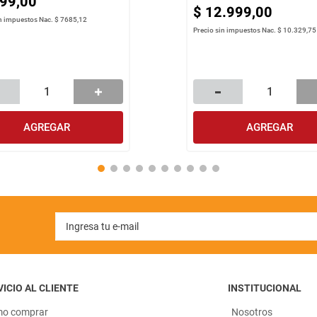
99
,
00
$
12
.
999
,
00
in impuestos Nac.
$ 7685,12
Precio sin impuestos Nac.
$ 10.329,75
AGREGAR
AGREGAR
ICIO AL CLIENTE
INSTITUCIONAL
o comprar
Nosotros