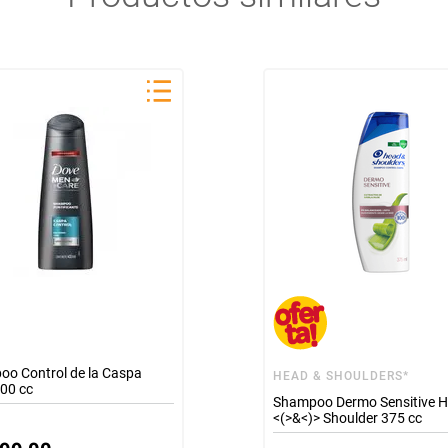
o Control de la Caspa
HEAD & SHOULDERS*
00 cc
Shampoo Dermo Sensitive 
<(>&<)> Shoulder 375 cc