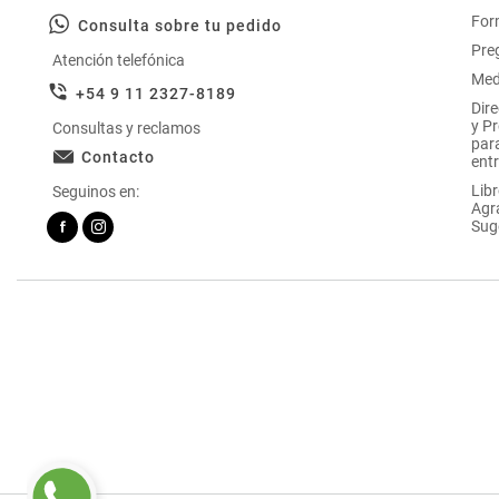
For
Consulta sobre tu pedido
Pre
Atención telefónica
Med
+54 9 11 2327-8189
Dir
y P
Consultas y reclamos
par
Contacto
entr
Libr
Seguinos en:
Agr
Sug