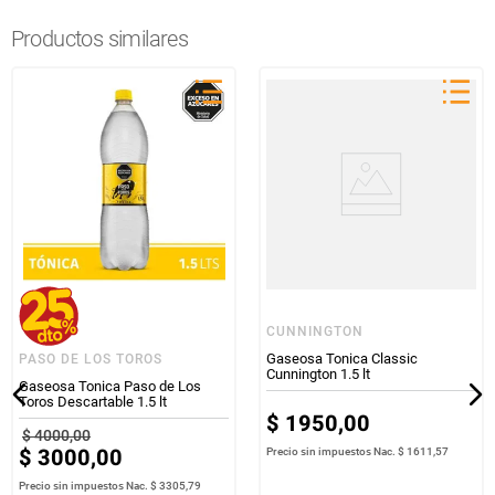
Productos similares
CUNNINGTON
Gaseosa Tonica Classic
PASO DE LOS TOROS
Cunnington 1.5 lt
Gaseosa Tonica Paso de Los
Toros Descartable 1.5 lt
$
1950
,
00
$
4000
,
00
$
3000
,
00
Precio sin impuestos Nac.
$ 1611,57
Precio sin impuestos Nac.
$ 3305,79