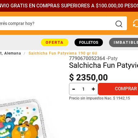
NVIO GRATIS EN COMPRAS SUPERIORES A $100.000,00 PESOS
rés comprar hoy?
más buscados
OFERTA
FOLLETOS
IMBATIBL
ht, Alemana
Salchicha Fun Patyviena 190 gr 6U
7790670052364
Paty
Salchicha Fun Patyvi
$
2350
,
00
COMPRAR
Precio sin impuestos Nac.
$ 1942,15