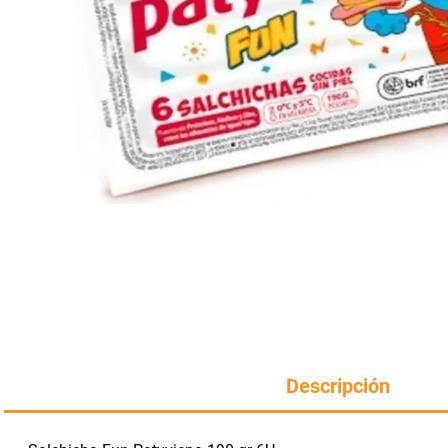
Manteca
perfumeria
rotiseria
Arroz
congelados
bazar y mascotas
Descripción