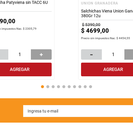
cha Patyviena sin TACC 6U
UNION GRANADERA
Salchichas Viena Union Ga
380Gr 12u
90
,
00
$
5390
,
00
$
4699
,
00
in impuestos Nac.
$ 2305,79
Precio sin impuestos Nac.
$ 4454,55
AGREGAR
AGREGAR