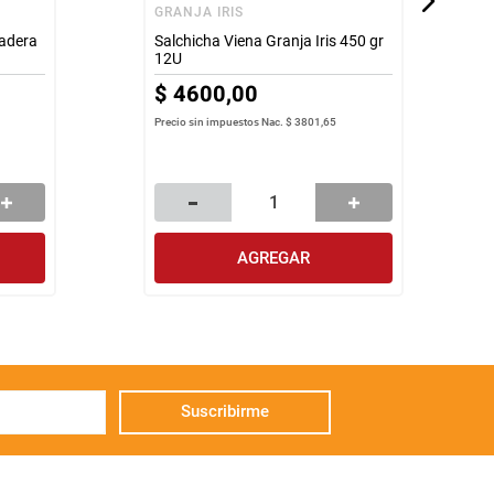
GRANJA IRIS
nadera
Salchicha Viena Granja Iris 450 gr
12U
$
4600
,
00
Precio sin impuestos Nac.
$ 3801,65
AGREGAR
Suscribirme