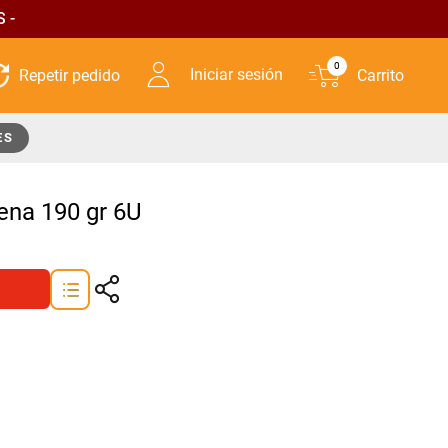
 -
0
Iniciar sesión
ES
ena 190 gr 6U