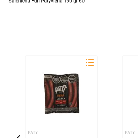
Salchicha Fun Patyviena 190 gr 6U
PATY
PATY