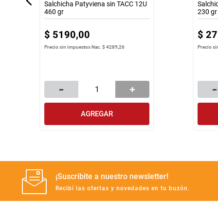
Salchicha Patyviena sin TACC 12U
Salchi
460 gr
230 gr
$
5190
,
00
$
27
Precio sin impuestos Nac.
$ 4289,26
Precio s
AGREGAR
¡Suscribite a nuestro newsletter!
Recibí las ofertas y novedades en tu buzón.