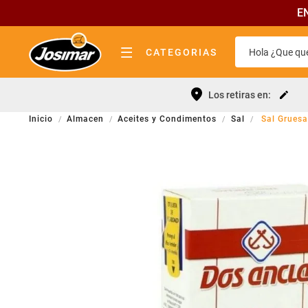
E
Hola ¿Que que
CATEGORIAS
almacen
Términos 
Los retiras en:
bebidas
Leche
Almacen
Aceites y Condimentos
Sal
Sal Gruesa
lácteos
Yerba
pastas y tapas
Fideos
fiambrería
Queso
quesos
Cerveza
carnicería
Galletitas
panadería elab. propia
Aceite
limpieza
Cafe
perfumeria