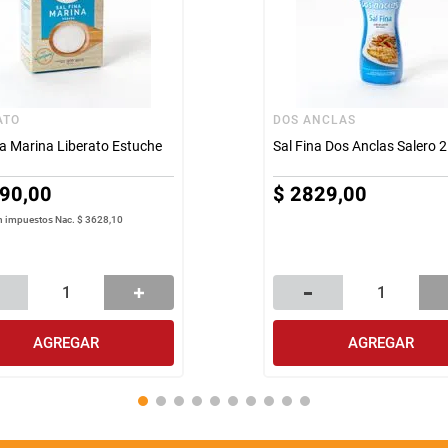
ATO
DOS ANCLAS
na Marina Liberato Estuche
Sal Fina Dos Anclas Salero 
90
,
00
$
2829
,
00
in impuestos Nac.
$ 3628,10
AGREGAR
AGREGAR