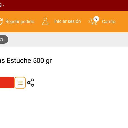
 -
0
Iniciar sesión
ES
as Estuche 500 gr