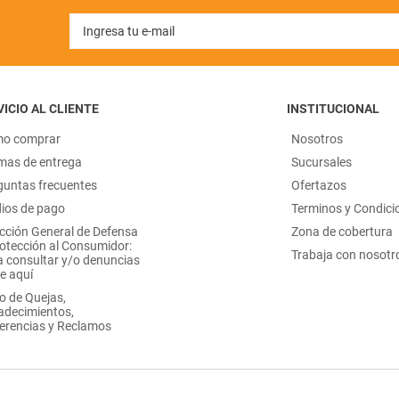
ICIO AL CLIENTE
INSTITUCIONAL
o comprar
Nosotros
mas de entrega
Sucursales
guntas frecuentes
Ofertazos
ios de pago
Terminos y Condici
ección General de Defensa
Zona de cobertura
rotección al Consumidor:
Trabaja con nosotr
a consultar y/o denuncias
e aquí
o de Quejas,
adecimientos,
erencias y Reclamos