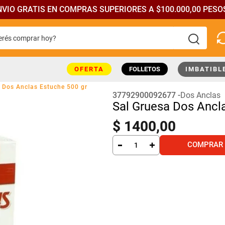
NVIO GRATIS EN COMPRAS SUPERIORES A $100.000,00 PESOS
rés comprar hoy?
más buscados
OFERTA
FOLLETOS
IMBATIBL
 Dos Anclas Estuche 500 gr
37792900092677
Dos Anclas
Sal Gruesa Dos Ancl
$
1400
,
00
COMPRAR