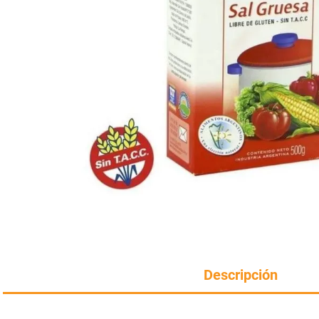
Manteca
rotiseria
congelados
Arroz
bazar y mascotas
Descripción