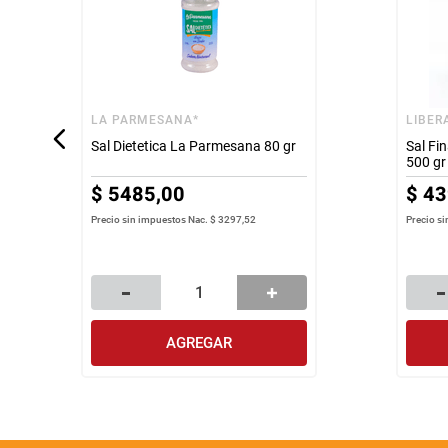
LA PARMESANA*
LIBER
Sal Dietetica La Parmesana 80 gr
Sal Fi
500 gr
$
5485
,
00
$
43
Precio sin impuestos Nac.
$ 3297,52
Precio s
AGREGAR