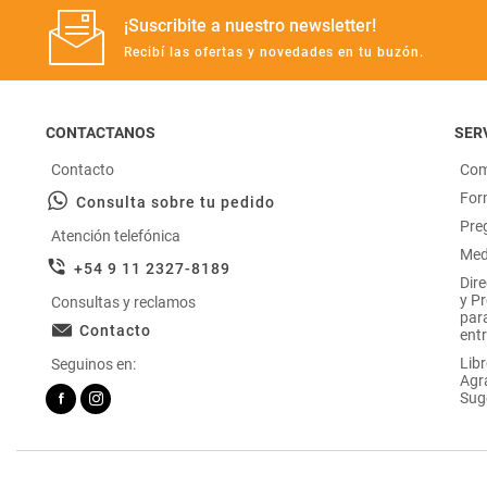
¡Suscribite a nuestro newsletter!
Recibí las ofertas y novedades en tu buzón.
CONTACTANOS
SERV
Contacto
Com
For
Consulta sobre tu pedido
Pre
Atención telefónica
Med
+54 9 11 2327-8189
Dir
y P
Consultas y reclamos
par
Contacto
entr
Libr
Seguinos en:
Agr
Sug