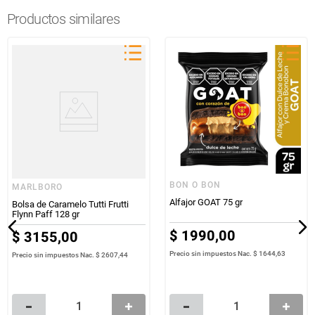
Productos similares
BON O BON
MARLBORO
Alfajor GOAT 75 gr
Bolsa de Caramelo Tutti Frutti
Flynn Paff 128 gr
$
1990
,
00
$
3155
,
00
Precio sin impuestos Nac.
$ 1644,63
Precio sin impuestos Nac.
$ 2607,44