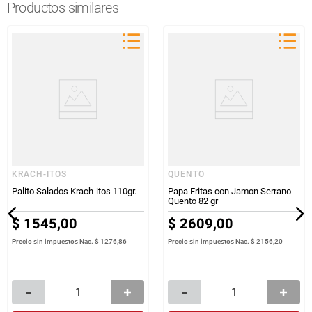
Productos similares
KRACH-ITOS
QUENTO
Palito Salados Krach-itos 110gr.
Papa Fritas con Jamon Serrano
Quento 82 gr
$
1545
,
00
$
2609
,
00
Precio sin impuestos Nac.
$ 1276,86
Precio sin impuestos Nac.
$ 2156,20