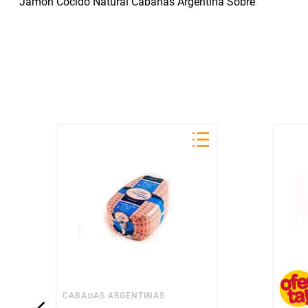
Jamon Cocido Natural Cabañas Argentina Sobre
CABA¤AS ARGENTINAS