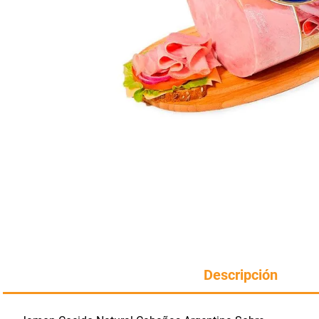
Manteca
perfumeria
rotiseria
Harina
congelados
bazar y mascotas
Descripción