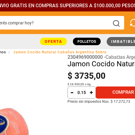
NVIO GRATIS EN COMPRAS SUPERIORES A $100.000,00 PESOS
rés comprar hoy?
más buscados
OFERTA
FOLLETOS
IMBATIBL
mos
Jamon Cocido Natural Cabañas Argentina Sobre
2304969000000
Caba¤as Arge
Jamon Cocido Natura
$
3735
,
00
$
24
.
900
,
00
x
kg
COMPRAR
Precio sin impuestos Nac.
$ 17.272,73