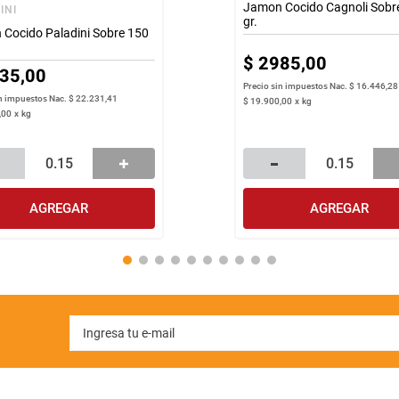
Jamon Cocido Cagnoli Sobr
INI
gr.
Cocido Paladini Sobre 150
$
2985
,
00
35
,
00
Precio sin impuestos Nac.
$ 16.446,28
in impuestos Nac.
$ 22.231,41
$
19
.
900
,
00
x
kg
,
00
x
kg
AGREGAR
AGREGAR