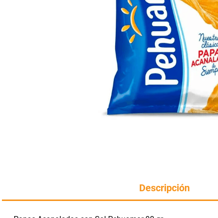
Manteca
rotiseria
congelados
Arroz
bazar y mascotas
Descripción