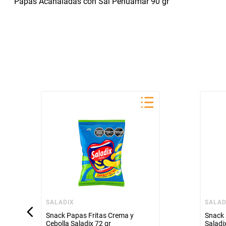
Papas Acanaladas con Sal Pehuamar 90 gr
SALADIX
SALAD
Snack Papas Fritas Crema y
Snack 
Cebolla Saladix 72 gr
Saladi