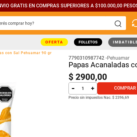
NVIO GRATIS EN COMPRAS SUPERIORES A $100.000,00 PESOS
rés comprar hoy?
más buscados
OFERTA
FOLLETOS
IMBATIBL
s con Sal Pehuamar 90 gr
7790310987742
Pehuamar
Papas Acanaladas co
$
2900
,
00
COMPRAR
Precio sin impuestos Nac.
$ 2396,69