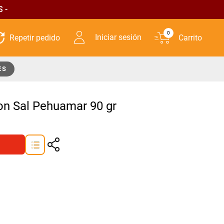
 -
0
Iniciar sesión
ES
n Sal Pehuamar 90 gr