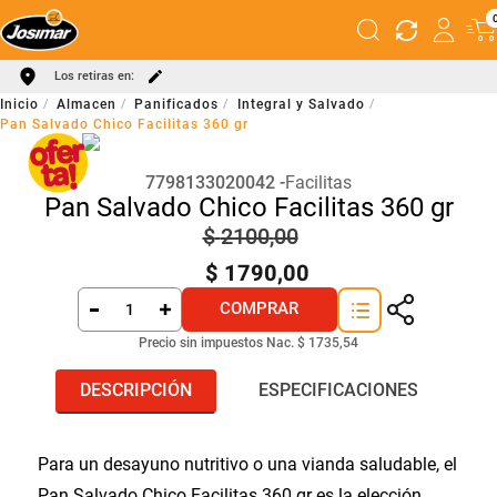
Los retiras en:
Almacen
Panificados
Integral y Salvado
Pan Salvado Chico Facilitas 360 gr
7798133020042
Facilitas
Pan Salvado Chico Facilitas 360 gr
$
2100
,
00
$
1790
,
00
COMPRAR
Precio sin impuestos Nac.
$ 1735,54
DESCRIPCIÓN
ESPECIFICACIONES
Para un desayuno nutritivo o una vianda saludable, el
Pan Salvado Chico Facilitas 360 gr es la elección