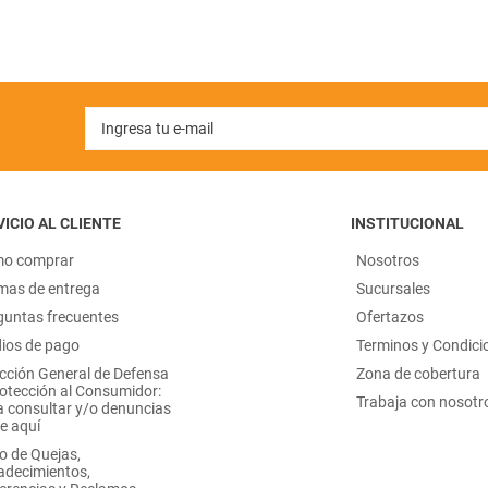
ICIO AL CLIENTE
INSTITUCIONAL
o comprar
Nosotros
mas de entrega
Sucursales
guntas frecuentes
Ofertazos
ios de pago
Terminos y Condici
ección General de Defensa
Zona de cobertura
rotección al Consumidor:
Trabaja con nosotr
a consultar y/o denuncias
e aquí
o de Quejas,
adecimientos,