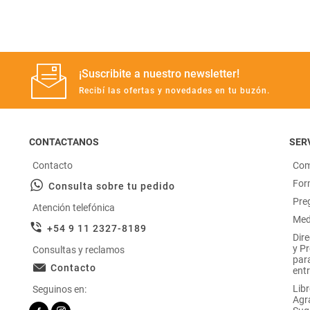
¡Suscribite a nuestro newsletter!
Recibí las ofertas y novedades en tu buzón.
CONTACTANOS
SERV
Contacto
Com
For
Consulta sobre tu pedido
Pre
Atención telefónica
Med
+54 9 11 2327-8189
Dir
y P
Consultas y reclamos
par
Contacto
entr
Libr
Seguinos en:
Agr