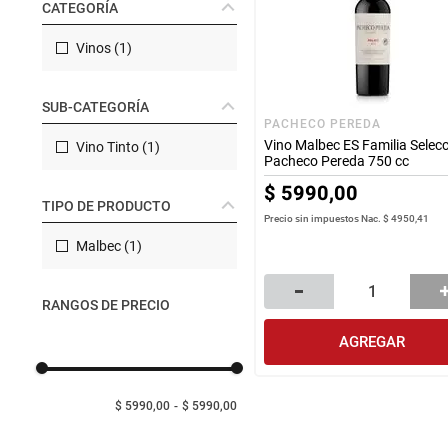
CATEGORÍA
Manteca
rotiseria
congelados
Arroz
Vinos
(
1
)
bazar y mascotas
SUB-CATEGORÍA
PACHECO PEREDA
Vino Malbec ES Familia Selec
Vino Tinto
(
1
)
Pacheco Pereda 750 cc
$
5990
,
00
TIPO DE PRODUCTO
Precio sin impuestos Nac.
$ 4950,41
Malbec
(
1
)
RANGOS DE PRECIO
AGREGAR
$ 5990,00
$ 5990,00