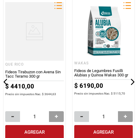
WAKAS
QUE RICO
Fideos de Legumbres Fusilli
Fideos Tirabuzon con Avena Sin
Alubias y Quinoa Wakas 300 gr
Tacc Teramo 300 gr
$
6190
,
00
$
4410
,
00
Precio sin impuestos Nac.
$ 5115,70
Precio sin impuestos Nac.
$ 3644,63
AGREGAR
AGREGAR