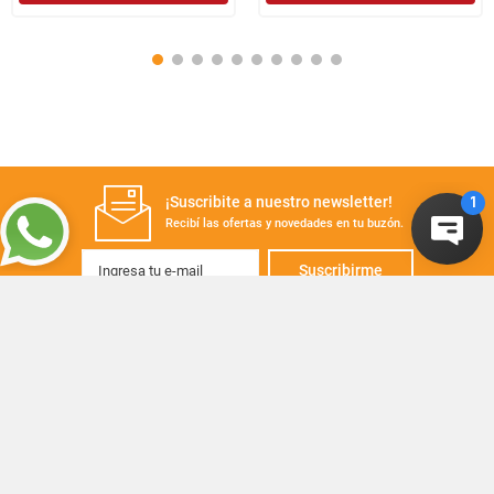
¡Suscribite a nuestro newsletter!
Recibí las ofertas y novedades en tu buzón.
Suscribirme
+
CONTACTANOS
+
Contacto
SERVICIO AL CLIENTE
Consulta sobre tu pedido
+
Como comprar
Atención telefónica
INSTITUCIONAL