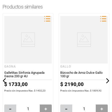
Productos similares
GAONA
GALLO
Galletitas Sinfonia Agrupada
Bizcocho de Arroz Dulce Gallo
Gaona 200 gr 4U
100 gr
$
1733
,
00
$
2190
,
00
Precio sin impuestos Nac.
$ 1432,23
Precio sin impuestos Nac.
$ 1809,92