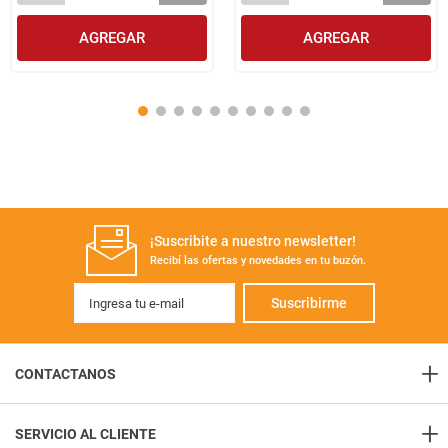
AGREGAR
AGREGAR
¡Suscribite a nuestro newsletter!
Recibí las ofertas y novedades en tu buzón.
Suscribirme
+
CONTACTANOS
+
Contacto
SERVICIO AL CLIENTE