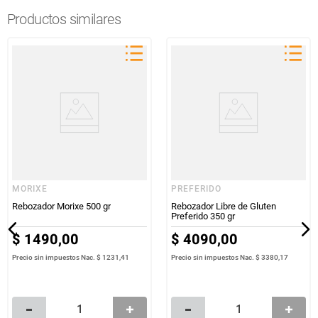
Productos similares
MORIXE
PREFERIDO
Rebozador Morixe 500 gr
Rebozador Libre de Gluten
Preferido 350 gr
$
1490
,
00
$
4090
,
00
Precio sin impuestos Nac.
$ 1231,41
Precio sin impuestos Nac.
$ 3380,17