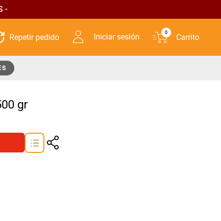
 -
0
Iniciar sesión
ES
00 gr