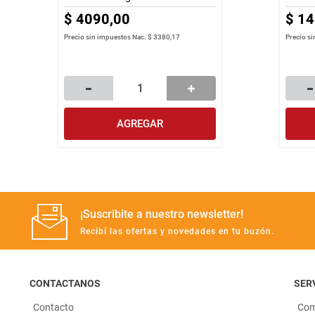
$
4090
,
00
$
14
Precio sin impuestos Nac.
$ 3380,17
Precio s
AGREGAR
¡Suscribite a nuestro newsletter!
Recibí las ofertas y novedades en tu buzón.
CONTACTANOS
SERV
Contacto
Com