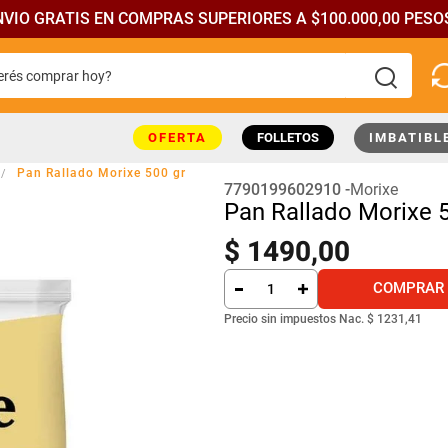
NVIO GRATIS EN COMPRAS SUPERIORES A $100.000,00 PESOS
rés comprar hoy?
más buscados
OFERTA
FOLLETOS
IMBATIBL
Pan Rallado Morixe 500 gr
7790199602910
Morixe
Pan Rallado Morixe 5
$
1490
,
00
COMPRAR
Precio sin impuestos Nac.
$ 1231,41