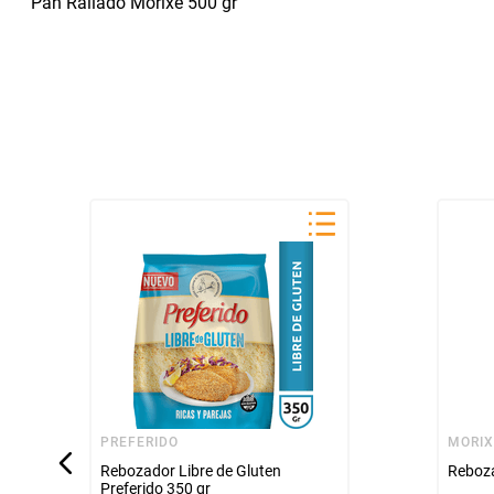
Pan Rallado Morixe 500 gr
PREFERIDO
MORI
Rebozador Libre de Gluten
Reboza
Preferido 350 gr