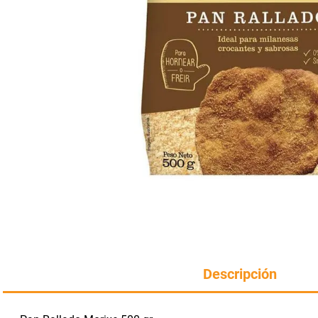
Manteca
rotiseria
congelados
Arroz
bazar y mascotas
Descripción