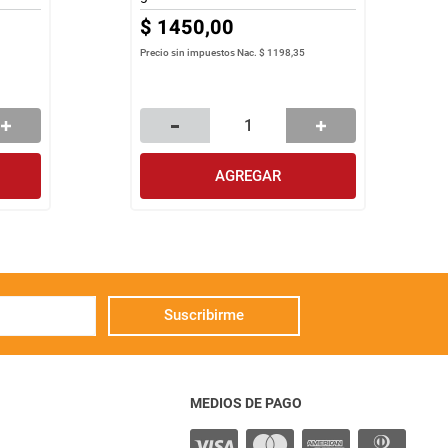
$
1450
,
00
Precio sin impuestos Nac.
$ 1198,35
AGREGAR
Suscribirme
MEDIOS DE PAGO