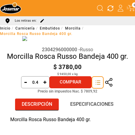
Los retiras en:
Carnicería
Embutidos
Morcilla
Morcilla Rosca Russo Bandeja 400 gr.
2304296000000
Russo
Morcilla Rosca Russo Bandeja 400 gr.
$
3780
,
00
$
9450
,
00
x
kg
COMPRAR
Precio sin impuestos Nac.
$ 7809,92
DESCRIPCIÓN
ESPECIFICACIONES
Morcilla Rosca Russo Bandeja 400 gr.