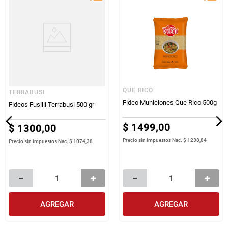
QUE RICO
TERRABUSI
Fideo Municiones Que Rico 500g
Fideos Fusilli Terrabusi 500 gr
$
1499
,
00
$
1300
,
00
Precio sin impuestos Nac.
$ 1238,84
Precio sin impuestos Nac.
$ 1074,38
AGREGAR
AGREGAR