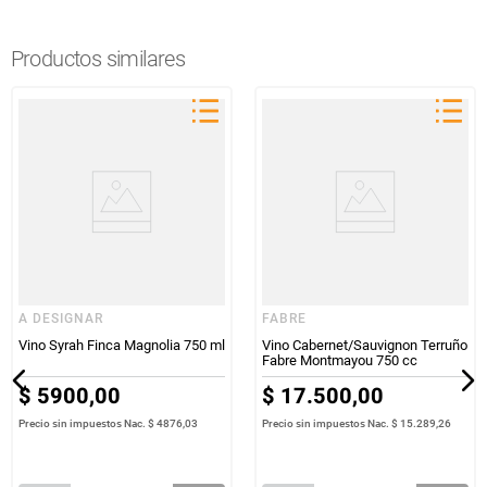
Productos similares
A DESIGNAR
FABRE
Vino Syrah Finca Magnolia 750 ml
Vino Cabernet/Sauvignon Terruño
Fabre Montmayou 750 cc
$
5900
,
00
$
17
.
500
,
00
Precio sin impuestos Nac.
$ 4876,03
Precio sin impuestos Nac.
$ 15.289,26