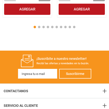
AGREGAR
AGREGAR
¡Suscribite a nuestro newsletter!
Recibí las ofertas y novedades en tu buzón.
Suscribirme
+
CONTACTANOS
+
Contacto
SERVICIO AL CLIENTE