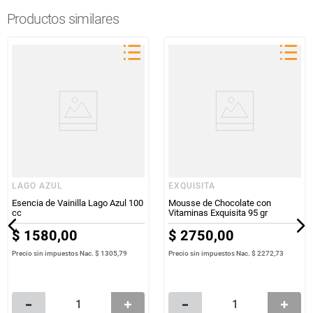
Productos similares
LAGO AZUL
EXQUISITA
Esencia de Vainilla Lago Azul 100
Mousse de Chocolate con
cc
Vitaminas Exquisita 95 gr
$
1580
,
00
$
2750
,
00
Precio sin impuestos Nac.
$ 1305,79
Precio sin impuestos Nac.
$ 2272,73