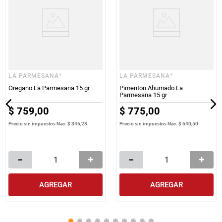
LA PARMESANA*
LA PARMESANA*
Oregano La Parmesana 15 gr
Pimenton Ahumado La
Parmesana 15 gr
$
759
,
00
$
775
,
00
Precio sin impuestos Nac.
$ 346,28
Precio sin impuestos Nac.
$ 640,50
AGREGAR
AGREGAR